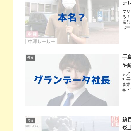
テ
フジ
る！
名前
は中
手
分析
や
株式
社長
事業
学・
鎮
分析
炎