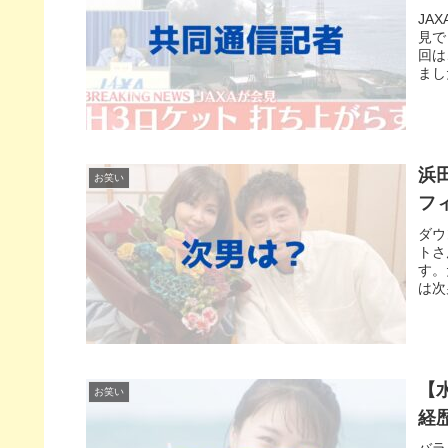
JA
見で
回は
まし
浜
お笑い
フ
ダウ
トさ
す。
は次
【
お笑い
経
バラ