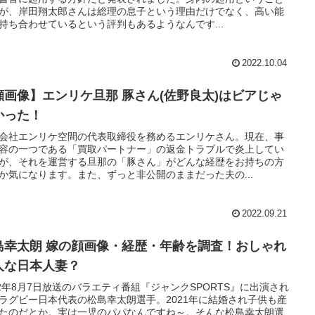
が、岸田翔太郎さんは総理の息子という理由だけでなく、高い能
持ち合わせているという評判もあるようなんです...
2022.10.04
顔画像】エンリケ旦那 豚さん(佐野良太)はビアじゃ
かった！
会社エンリケ空間の代表取締役を務めるエンリケさん。現在、事
容の一つである「買取パートナー」の返金トラブルで炎上してい
が、それを運営する旦那の「豚さん」がどんな経歴をお持ちの方
か気になります。また、ずっと非公開のままだった夫の...
2022.09.21
島幸太朗 嫁の顔画像・経歴・年齢を調査！おしゃれ
人な日本人妻？
22年8月7日放送のバラエティ番組『ジャンクSPORTS』に出演され
ラグビー日本代表の松島幸太朗選手。2021年に結婚され子供も産
たのだとか。実は一児のパパなんですね～。そんな松島幸太朗選