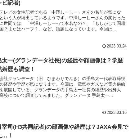
レビ記者)
テレビの女性記者である「中澤しーしー」さんの名前が気にな
という人が続出しているようです。中澤しーしーさんの変わった
に世間では、「中澤しーしーって本名なの？」「もしかして国籍
国？またはハーフ？」など、話題になっています。今回は...
2023.03.24
島太一(グランデータ社長)の経歴や顔画像は？学歴
結婚歴も調査！
会社グランデータ（旧：ひまわりでんき）の手島太一代表取締役
の経歴や学歴が気になります。今回は、電気やガスなど電力供給
を展開している、グランデータの手島太一社長の経歴や出身大
高校について調査してみました。グランデータ 手島太一...
2023.03.16
目宰司(H3共同記者)の顔画像や経歴は？JAXA会見で
上…！