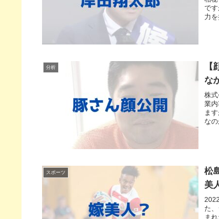
です
力を
【
分析
な
株式
業内
ます
なの
松
スポーツ
美
20
た、
まれ