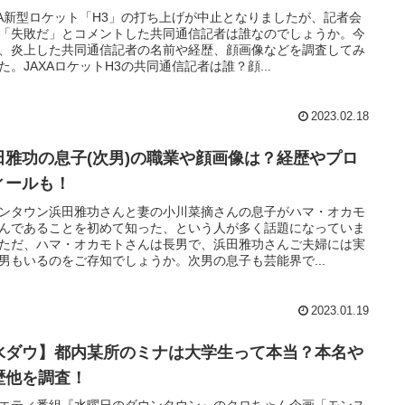
XA新型ロケット「H3」の打ち上げが中止となりましたが、記者会
「失敗だ」とコメントした共同通信記者は誰なのでしょうか。今
、炎上した共同通信記者の名前や経歴、顔画像などを調査してみ
た。JAXAロケットH3の共同通信記者は誰？顔...
2023.02.18
田雅功の息子(次男)の職業や顔画像は？経歴やプロ
ィールも！
ンタウン浜田雅功さんと妻の小川菜摘さんの息子がハマ・オカモ
んであることを初めて知った、という人が多く話題になっていま
ただ、ハマ・オカモトさんは長男で、浜田雅功さんご夫婦には実
男もいるのをご存知でしょうか。次男の息子も芸能界で...
2023.01.19
水ダウ】都内某所のミナは大学生って本当？本名や
歴他を調査！
エティ番組『水曜日のダウンタウン』のクロちゃん企画「モンス