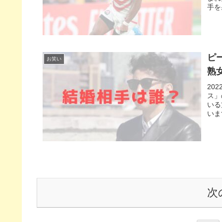
手を
ピ
お笑い
熟
20
ス」
いる
いま
次