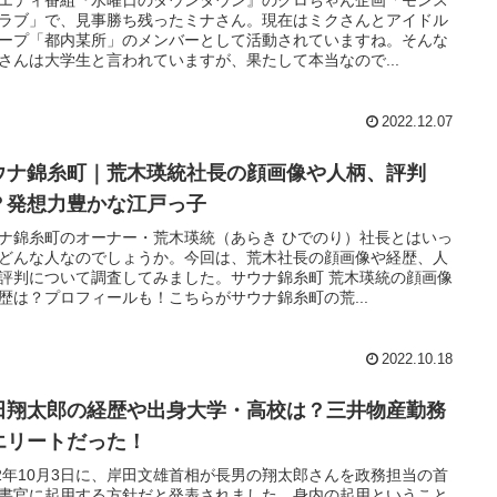
ラブ」で、見事勝ち残ったミナさん。現在はミクさんとアイドル
ープ「都内某所」のメンバーとして活動されていますね。そんな
さんは大学生と言われていますが、果たして本当なので...
2022.12.07
ウナ錦糸町｜荒木瑛統社長の顔画像や人柄、評判
？発想力豊かな江戸っ子
ナ錦糸町のオーナー・荒木瑛統（あらき ひでのり）社長とはいっ
どんな人なのでしょうか。今回は、荒木社長の顔画像や経歴、人
評判について調査してみました。サウナ錦糸町 荒木瑛統の顔画像
歴は？プロフィールも！こちらがサウナ錦糸町の荒...
2022.10.18
田翔太郎の経歴や出身大学・高校は？三井物産勤務
エリートだった！
22年10月3日に、岸田文雄首相が長男の翔太郎さんを政務担当の首
書官に起用する方針だと発表されました。身内の起用ということ