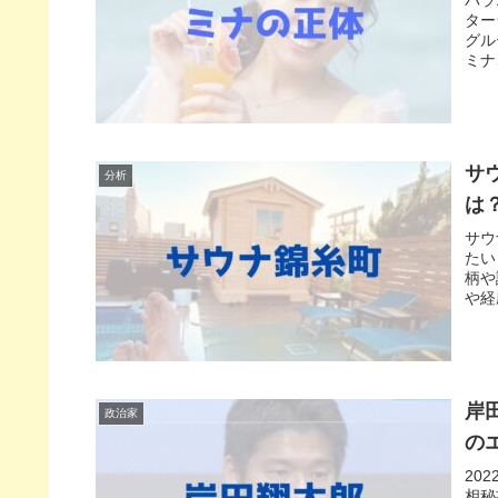
ター
グル
ミナ
サ
分析
は
サウ
たい
柄や
や経
岸
政治家
の
20
相秘