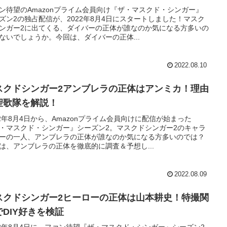
ン待望のAmazonプライム会員向け『ザ・マスクド・シンガー』
ズン2の独占配信が、2022年8月4日にスタートしました！マスク
ンガー2に出てくる、ダイバーの正体が誰なのか気になる方多いの
ないでしょうか。今回は、ダイバーの正体...
2022.08.10
スクドシンガー2アンブレラの正体はアンミカ！理由
聖歌隊を解説！
22年8月4日から、Amazonプライム会員向けに配信が始まった
・マスクド・シンガー』シーズン2。マスクドシンガー2のキャラ
ーの一人、アンブレラの正体が誰なのか気になる方多いのでは？
は、アンブレラの正体を徹底的に調査＆予想し...
2022.08.09
スクドシンガー2ヒーローの正体は山本耕史！特撮関
でDIY好きを検証
22年8月4日に、ファン待望『ザ・マスクド・シンガー』シーズン2