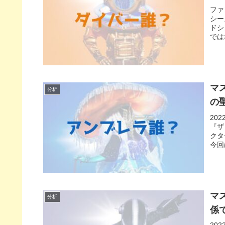
ファ
シー
ドシ
では
マ
分析
の
20
『ザ
クタ
今回
マ
分析
係
20