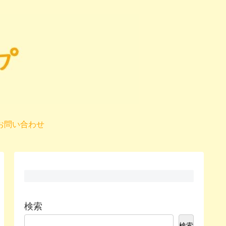
お問い合わせ
検索
検索