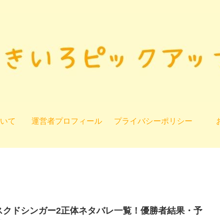
いて
運営者プロフィール
プライバシーポリシー
スクドシンガー2正体ネタバレ一覧！優勝者結果・予