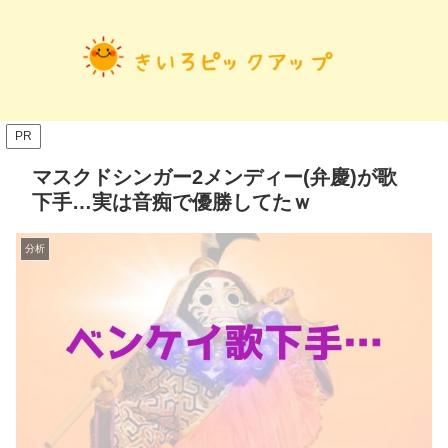
PR
マスクドシンガー2メンディー(弁慶)が歌
下手…実は音痴で優勝してたｗ
分析