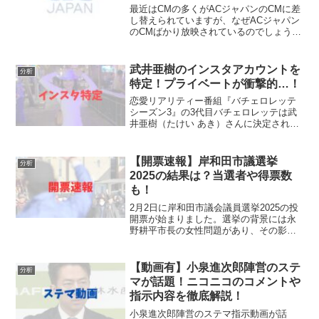
最近はCMの多くがACジャパンのCMに差
し替えられていますが、なぜACジャパン
のCMばかり放映されているのでしょう
か。今回は、ACジャパンのCMがなぜ放
送されているのか、その理由や意味につ
いてフジテレビ不祥事疑惑や震災などか
武井亜樹のインスタアカウントを
分析
ら解説していきま...
特定！プライベートが衝撃的…！
恋愛リアリティー番組『バチェロレッテ
シーズン3』の3代目バチェロレッテは武
井亜樹（たけい あき）さんに決定されま
した！武井亜樹さんのインスタアカウン
トが見たいですが、調べてもなかなか出
てこないんですよね。しかしながら、今
【開票速報】岸和田市議選挙
分析
回バチェロレッテ3...
2025の結果は？当選者や得票数
も！
2月2日に岸和田市議会議員選挙2025の投
開票が始まりました。選挙の背景には永
野耕平市長の女性問題があり、その影響
で議会が市長に対する不信任決議を行
い、市長がそれに反発して議会を解散し
たことが挙げられます。岸和田市議会議
【動画有】小泉進次郎陣営のステ
分析
員選挙2025では、...
マが話題！ニコニコのコメントや
指示内容を徹底解説！
小泉進次郎陣営のステマ指示動画が話