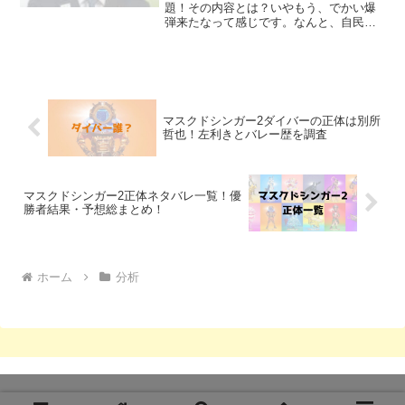
題！その内容とは？いやもう、でかい爆
弾来たなって感じです。なんと、自民党
総裁選で注目を集めている小泉進次郎氏
の陣営が、ニコニコ動画上でステマコメ
ントを流すような指示を関係者に出して
いた、という報道が一気にネ...
マスクドシンガー2ダイバーの正体は別所
哲也！左利きとバレー歴を調査
マスクドシンガー2正体ネタバレ一覧！優
勝者結果・予想総まとめ！
ホーム
分析