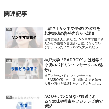
関連記事
【誰？】Vシネマ俳優Yの名前を
分析
若林志穂の告発内容から調査！
若林志穂さんが新たに、Vシネマ俳優Ｙさ
んからの被害を告発され話題になってい
ます。いったいＶシネマで大人気だった
俳優Ｙとは誰なのでしょうか。今回は、
若林志穂さんの告発内容からＶシネマ俳
優Ｙの名前を調査してみました。若林志
神戸大学「BADBOYS」は退学？
分析
穂が告発したVシネマ俳...
今後のバドミントンサークルの処
分は…
神戸大学のバドミントンサークル
「BADBOYS」が、富山県にある旅館の
天井や備品を破壊したとして大炎上して
います。大学や旅館による今後のバドミ
ントンサークル部員たちの処分が気にな
りますね・・・。今回は、神戸大学バド
ACジャパンCM なぜ放送され
分析
ミントンサークル「BADB...
る？意味や理由をフジテレビ他で
解説！