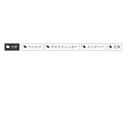
分析
ベンケイ
マスクドシンガー
メンディー
正体