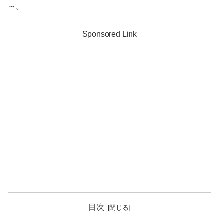
～。
Sponsored Link
目次