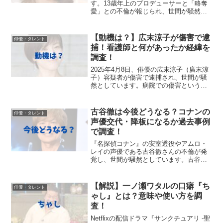
す。13歳年上のプロデューサーと「略奪
愛」との不倫が報じられ、世間が騒然と
しています。不倫相手の男性プロデュー
サーが誰なのか気になります。今回は、
大原櫻子さんの略奪愛の相手とされるプ
【動機は？】広末涼子が傷害で逮
俳優・タレント
ロデューサーの顔画像や経...
捕！看護師と何があったか経緯を
調査！
2025年4月8日、俳優の広末涼子（廣末涼
子）容疑者が傷害で逮捕され、世間が騒
然としています。病院での傷害というこ
とですが、いったい看護師の女性と何が
あったのか、なぜ傷害を起こしてしまっ
たのか動機が気になります。当記事で
古谷徹は今後どうなる？コナンの
俳優・タレント
は、広末涼子容疑者の...
声優交代・降板になるか過去事例
で調査！
『名探偵コナン』の安室透役やアムロ・
レイの声優である古谷徹さんの不倫が発
覚し、世間が騒然としています。古谷徹
さん、そしてコナンは今後どうなるので
しょうか。今回は、声優・古谷徹さんの
声優交代・降板の可能性など今後どうな
【解説】一ノ瀬ワタルの口癖『ち
俳優・タレント
るのか調査＆予想してみま...
ゃし』とは？意味や使い方を調
査！
Netflixの配信ドラマ『サンクチュアリ -聖