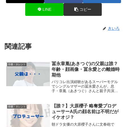
LINE
コピー
きいろ
関連記事
冨永章胤(あきつぐ)の父親は誰？
俳優・タレント
年齢・顔画像・冨永愛との離婚時
期他
パリコレ出演経験があるスーパーモデル
でシングルマザーの冨永愛さんが、息
子・章胤（あきつぐ）さんと親子共演さ
れたとのこと。冨永章胤さんは、身長179
㎝の母親を超える188㎝の高身長の持ち
主。今後のモデル活動がとても楽しみで
【誰？】大原櫻子 略奪愛プロデ
俳優・タレント
すが、そんな冨永章胤...
ューサーA氏の顔名前は不明だが
イケオジ？
朝ドラ女優の大原櫻子さんに文春砲で