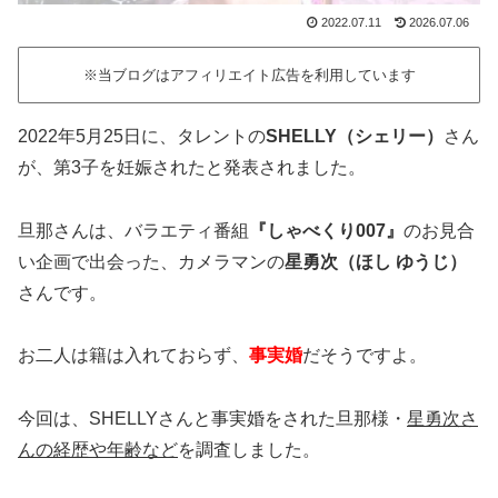
2022.07.11
2026.07.06
※当ブログはアフィリエイト広告を利用しています
2022年5月25日に、タレントの
SHELLY（シェリー）
さん
が、第3子を妊娠されたと発表されました。
旦那さんは、バラエティ番組
『しゃべくり007』
のお見合
い企画で出会った、カメラマンの
星勇次（ほし ゆうじ）
さんです。
お二人は籍は入れておらず、
事実婚
だそうですよ。
今回は、SHELLYさんと事実婚をされた旦那様・
星勇次さ
んの経歴や年齢など
を調査しました。