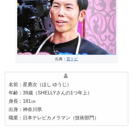
出典：
芸トピ
名前：星勇次（ほし ゆうじ）
年齢：39歳（SHELLYさんの1つ年上）
身長：181㎝
出身：神奈川県
職業：日本テレビカメラマン（技術部門）