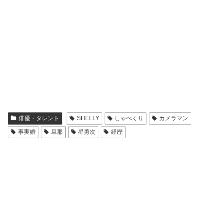
俳優・タレント
SHELLY
しゃべくり
カメラマン
事実婚
旦那
星勇次
経歴