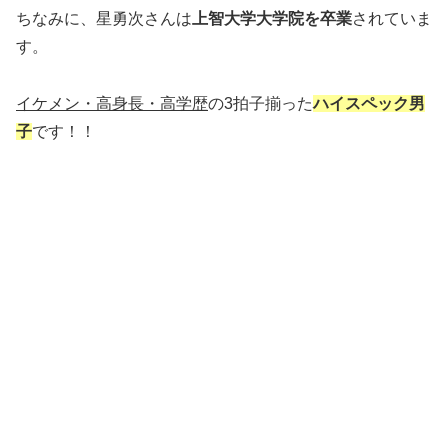
ちなみに、星勇次さんは
上智大学大学院を卒業
されていま
す。
イケメン・高身長・高学歴
の3拍子揃った
ハイスペック男
子
です！！