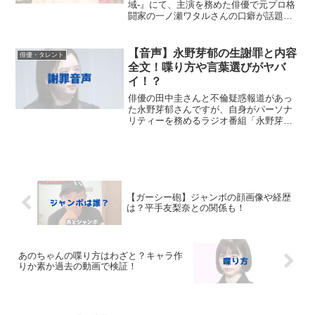
域-』にて、主演を務めた俳優で元プロ格
闘家の一ノ瀬ワタルさんの口癖が話題に
なっています。一ノ瀬ワタルさんは、よ
く番組などで「ちゃし！」と言われてい
ますが、どういう意味なのか気になりま
【音声】永野芽郁の生謝罪と内容
俳優・タレント
す・・・！...
全文！喋り方や言葉選びがヤバ
イ！？
俳優の田中圭さんと不倫疑惑報道があっ
た永野芽郁さんですが、自身がパーソナ
リティーを務めるラジオ番組「永野芽郁
のオールナイトニッポンＸ（クロス）」
で謝罪されました。その時の謝罪内容や
永野芽郁さんの音声などに注目が集まっ
ています。今回は、永野芽...
【ガーシー砲】ジャンボの顔画像や経歴
は？平手友梨奈との関係も！
あのちゃんの喋り方はわざと？キャラ作
りか素か過去の動画で検証！