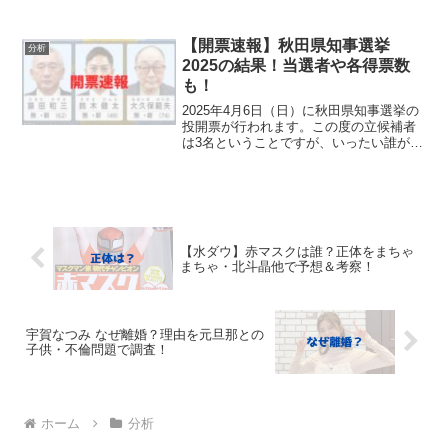
や顔画像などのプロフィール、職業など
の経歴などについて調査してみました。
桃谷ふじが超かわいい＆美人！スタイル
【開票速報】秋田県知事選挙
分析
も抜群！（顔画像）こちら...
2025の結果！当選者や各得票数
も！
2025年4月6日（日）に秋田県知事選挙の
投開票が行われます。この度の立候補者
は3名ということですが、いったい誰が当
選して新しい県知事となるのでしょう
か。当記事では、秋田県知事選挙2025の
当選者と各立候補者の得票数などの結果
をリアルタイム...
【水ダウ】赤マスクは誰？正体をまちゃ
まちゃ・北斗晶他で予想＆考察！
宇賀なつみ なぜ離婚？理由を元旦那との
子供・不倫問題で調査！
ホーム
分析