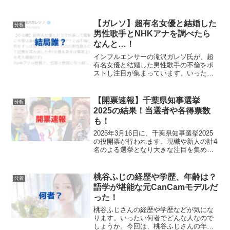
のとなりました！今後気になるのはトラ
ンプ氏が大統領になったら日本や世界は
どうなるのか？ということです。いわゆ
【ガレソ】超有名女優と結婚した
分析
る「もしトラ」だと...
男性歌手とNHKアナを調べたら
なんと…！
インフルエンサーの滝沢ガレソ氏が、超
有名女優と結婚した男性歌手の不倫をポ
ストし注目が集まっています。いったい
NHKアナウンサーとＷ不倫をしたと言わ
れている男性歌手とは誰なのでしょう
か。今回は、滝沢ガレソ氏が投稿した超
【開票速報】千葉県知事選挙
分析
有名女優と結婚した男性歌...
2025の結果！当選者や各得票数
も！
2025年3月16日に、千葉県知事選挙2025
の投開票が行われます。現職や新人の計4
名のよる選挙となり大きな注目を集めて
いますが、いったい誰が当選し千葉県知
事となるのでしょうか。当記事では、千
葉県知事選挙2025の当選者や各候補者の
桃谷ふじの経歴や学歴、年齢は？
分析
得票数な...
語学が堪能な元CanCamモデルだ
った！
桃谷ふじさんの経歴や学歴などが気にな
ります。いったい何者でどんな人なので
しょうか。今回は、桃谷ふじさんの年齢