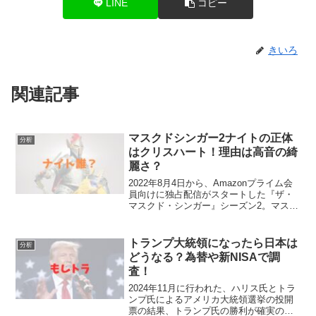
LINE
コピー
きいろ
関連記事
マスクドシンガー2ナイトの正体
分析
はクリスハート！理由は高音の綺
麗さ？
2022年8月4日から、Amazonプライム会
員向けに独占配信がスタートした『ザ・
マスクド・シンガー』シーズン2。マスク
ドシンガー2のメンバーの一人であるナイ
トの正体が誰か気になる方多いと思いま
す。今回は、ナイトの正体を徹底考察＆
トランプ大統領になったら日本は
分析
予想してい...
どうなる？為替や新NISAで調
査！
2024年11月に行われた、ハリス氏とトラ
ンプ氏によるアメリカ大統領選挙の投開
票の結果、トランプ氏の勝利が確実のも