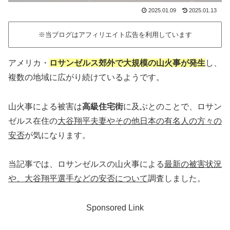
2025.01.09
2025.01.13
※当ブログはアフィリエイト広告を利用しています
アメリカ・
ロサンゼルス郊外で大規模の山火事が発生
し、
複数の地域に広がり続けているようです。
山火事による被害は
高級住宅街
に及ぶとのことで、ロサン
ゼルス在住の
大谷翔平夫妻やその他日本の有名人の方々の
安否
が気になります。
当記事では、ロサンゼルスの山火事による
最新の被害状況
や、大谷翔平選手などの安否について
調査しました。
Sponsored Link