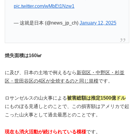
pic.twitter.com/wMbEt1Nzw1
— 这就是日本 (@news_jp_ch)
January 12, 2025
焼失面積は160㎢
に及び、日本の土地で例えるなら
新宿区・中野区・杉並
区・世田谷区の4区が全焼するのと同じ規模
です。
ロサンゼルスの山火事による
被害総額は推定1500億ドル
にものぼる見通しとのことで、この損害額はアメリカで起
こった山火事として過去最悪とのことです。
現在も消火活動が続けられている模様
です。