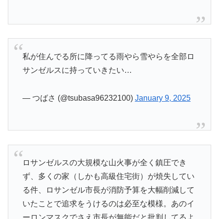
私が住んでる所に降ってる雨やら雪やらを全部ロ
サンゼルスに持っていきたい…
— つばさ (@tsubasa96232100)
January 9, 2025
ロサンゼルスの大規模な山火事が全く鎮圧でき
ず、多くの家（しかも高級住宅街）が焼失してい
る件、ロサンゼル市長が消防予算を大幅削減して
いたことで追求をうけるのは必至な模様。あのイ
ーロンマスクでさえ市長が無能だと批判してるよ