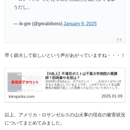
うだし。
— ik-gre (@greabiboss)
January 9, 2025
早く鎮火して欲しいという声があがっていますね・・・！
【X炎上】不適切ポストは千葉大学病院の看護
師？顔画像や名前は？
2025年1月5日から、Xアカウント「．」のポストがヤバす
ぎると大炎上しているようです。このXアカウント主は勤
務先の病院で起こった医療ミスなどについてポストしてお
り、その内容から千葉大学病院の看護師なのでは？と話題
になっています。今回は、X...
2025.01.09
kiiropicks.com
以上、アメリカ・ロサンゼルスの山火事の現在の被害状況
についてまとめてみました。