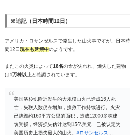
※追記（日本時間12日）
アメリカ・ロサンゼルスで発生した山火事ですが、日本時
間12日
現在も延焼中
のようです。
またこの火災によって
16名
の命が失われ、焼失した建物
は
1万棟以上
と確認されています。
美国洛杉矶附近发生的大规模山火已造成16人死
亡，失联人数仍在增加，搜救工作持续进行。火灾
已烧毁约160平方公里的面积，造成12000多栋建
筑受损，经济损失估计达到15亿美元，已被认定为
美国历史上损失最大的山火。
#ロサンゼルス
…