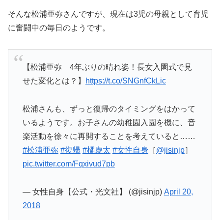
そんな松浦亜弥さんですが、現在は3児の母親として育児
に奮闘中の毎日のようです。
【松浦亜弥 4年ぶりの晴れ姿！長女入園式で見
せた変化とは？】
https://t.co/SNGnfCkLic
松浦さんも、ずっと復帰のタイミングをはかって
いるようです。お子さんの幼稚園入園を機に、音
楽活動を徐々に再開することを考えていると……
#松浦亜弥
#復帰
#橘慶太
#女性自身
［
@jisinjp
］
pic.twitter.com/Fqxivud7pb
— 女性自身【公式・光文社】 (@jisinjp)
April 20,
2018