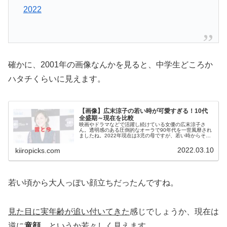
2022
確かに、2001年の画像なんかを見ると、中学生どころか
ハタチくらいに見えます。
【画像】広末涼子の若い時が可愛すぎる！10代
全盛期～現在を比較
映画やドラマなどで活躍し続けている女優の広末涼子さ
ん。透明感のある圧倒的なオーラで90年代を一世風靡され
ましたね。2022年現在は3児の母ですが、若い時からその
美貌は衰えていないと話題になっています。そんな広末涼
子さんですが、世間を虜にして...
2022.03.10
kiiropicks.com
若い頃から大人っぽい顔立ちだったんですね。
見た目に実年齢が追い付いてきた
感じでしょうか、現在は
逆に
童顔
、というか若々しく見えます。