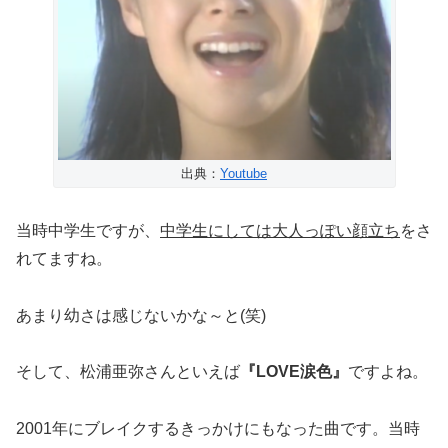
出典：
Youtube
当時中学生ですが、
中学生にしては大人っぽい顔立ち
をさ
れてますね。
あまり幼さは感じないかな～と(笑)
そして、松浦亜弥さんといえば
『LOVE涙色』
ですよね。
2001年にブレイクするきっかけにもなった曲です。当時