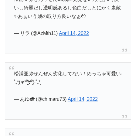
いし綺麗だし透明感あるし色白だしとにかく素敵
✨あぁいう歳の取り方良いなぁ🥺
— リラ (@AzMth11)
April 14, 2022
松浦亜弥ぜんぜん劣化してない！めっちゃ可愛い‧
˚₊*̥(∗︎*⁰͈∀⁰͈)‧˚₊*̥
— あゆ🐝 (@chimaru73)
April 14, 2022