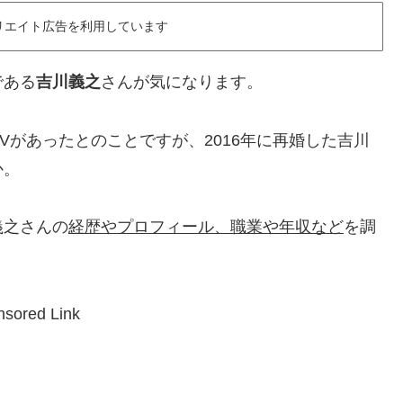
リエイト広告を利用しています
である
吉川義之
さんが気になります。
Vがあったとのことですが、2016年に再婚した吉川
か。
義之さんの
経歴やプロフィール、職業や年収など
を調
sored Link