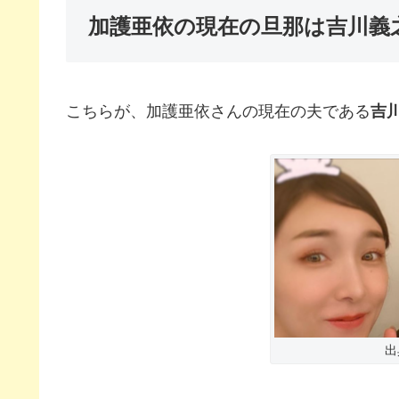
加護亜依の現在の旦那は吉川義
こちらが、加護亜依さんの現在の夫である
吉
出