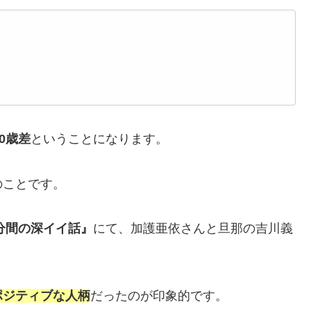
）
10歳差
ということになります。
のことです。
分間の深イイ話』
にて、加護亜依さんと旦那の吉川義
ポジティブな人柄
だったのが印象的です。