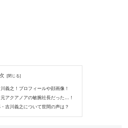
次
吉川義之！プロフィールや顔画像！
？元アクアノアの敏腕社長だった…！
那・吉川義之について世間の声は？