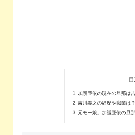
目
加護亜依の現在の旦那は
吉川義之の経歴や職業は
元モー娘。加護亜依の旦