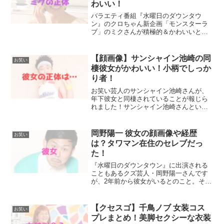
わいい！
バラエティ番組『水曜日のダウンタウ
ン』のクロちゃん新企画「モンスターラ
ブ」のミクさんが積極的＆かわいいと話
題になっています。職業は「パティシエ
見習い」と言われていたミクさんです
が、実はアイドルということがわかりま
【顔画像】サンシャイン池崎の同
お笑い
した！今回は、水ダウ企画・モ...
棲彼女がかわいい！小柄でしっか
り者！
お笑い芸人のサンシャイン池崎さんが、
年下彼女と同棲されていることが報じら
れました！サンシャイン池崎さんといえ
ば、相葉雅紀さんの番組『みんなの動物
園』で保護猫のお世話を自宅でされてい
る姿が有名ですね。その家に実は恋人と
岡野陽一 彼女の顔画像や経歴
お笑い
一緒に住んでいる、という...
は？タワマン在住のセレブだっ
た！
『水曜日のダウンタウン』に出演される
こともあるクズ芸人・岡野陽一さんです
が、2年前から彼女がいるとのこと。その
彼女と結婚間近では・・・？という噂も
出ているようです。また、岡野陽一さん
の彼女さんは超セレブなんだとか。今回
【クセスゴ】千鳥ノブ 女装コス
お笑い
は、岡野陽一さんの彼女...
プレまとめ！美脚セクシーな衣装