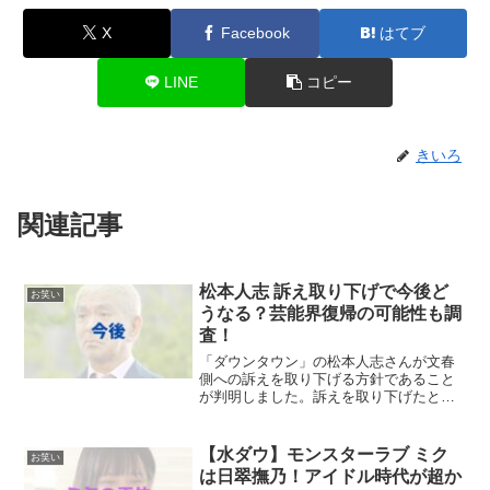
X
Facebook
はてブ
LINE
コピー
きいろ
関連記事
松本人志 訴え取り下げで今後ど
お笑い
うなる？芸能界復帰の可能性も調
査！
「ダウンタウン」の松本人志さんが文春
側への訴えを取り下げる方針であること
が判明しました。訴えを取り下げたとい
うことは、事実として松本人志さんが認
めたということなのでしょうか？女性側
に今後謝罪するという話も浮上している
【水ダウ】モンスターラブ ミク
お笑い
ようですが実際どうなのか...
は日翠撫乃！アイドル時代が超か