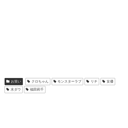
お笑い
クロちゃん
モンスターラブ
リチ
女優
水ダウ
福田莉千