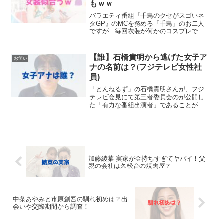
もｗｗ
バラエティ番組『千鳥のクセがスゴいネ
タGP』のMCを務める「千鳥」のお二人
ですが、毎回衣装が何かのコスプレです
よね。ノブさんに限っては女装のコスプ
レが多く、絶妙にいそうな感じで毎回お
腹を抱えて笑わせてもらってますｗｗ今
【誰】石橋貴明から逃げた女子ア
お笑い
回は『クセスゴ』衣装の...
ナの名前は？(フジテレビ女性社
員)
「とんねるず」の石橋貴明さんが、フジ
テレビ会見にて第三者委員会のが公開し
た「有力な番組出演者」であることが判
明しました。石橋貴明さんは、フジテレ
ビの女性社員である女子アナウンサーに
対し、10年以上前にズボンと下着を外し
ていたとのこと。当記事...
加藤綾菜 実家が金持ちすぎてヤバイ！父
親の会社は久松台の焼肉屋？
中条あやみと市原創吾の馴れ初めは？出
会いや交際期間から調査！