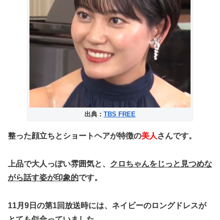
出典：
TBS FREE
整った顔立ちとショートヘアが特徴の
美人
さんです。
上品で大人っぽい雰囲気と、
クロちゃんをじっと見つめな
がら話す姿が印象的
です。
11月9日の第1回放送時には、
ネイビーのロングドレス
が
とても似合っていました。