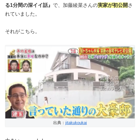
る1分間の深イイ話』
で、加藤綾菜さんの
実家が初公開
さ
れていました。
それがこちら。
出典：
jitakukoukai