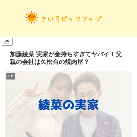
PR
加藤綾菜 実家が金持ちすぎてヤバイ！父
親の会社は久松台の焼肉屋？
分析