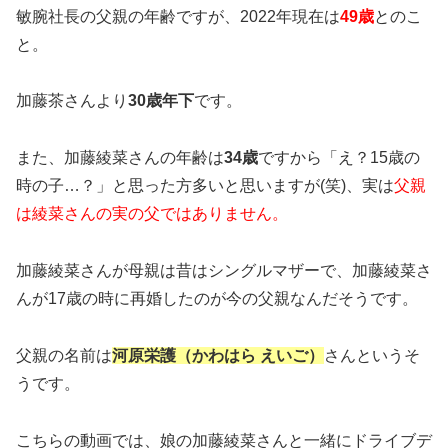
敏腕社長の父親の年齢ですが、2022年現在は
49歳
とのこ
と。
加藤茶さんより
30歳年下
です。
また、加藤綾菜さんの年齢は
34歳
ですから「え？15歳の
時の子…？」と思った方多いと思いますが(笑)、実は
父親
は綾菜さんの実の父ではありません。
加藤綾菜さんが母親は昔はシングルマザーで、加藤綾菜さ
んが
17歳の時に
再婚したのが今の父親なんだそうです。
父親の名前は
河原栄護（かわはら えいご）
さんというそ
うです。
こちらの動画では、娘の加藤綾菜さんと一緒にドライブデ