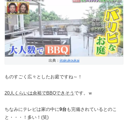
出典：
jitakukoukai
ものすごく広々としたお庭ですね～！
20人くらいは余裕でBBQできそう
です。ｗ
ちなみにテレビは家の中に
9台
も完備されているとのこ
と・・・！多い！(笑)