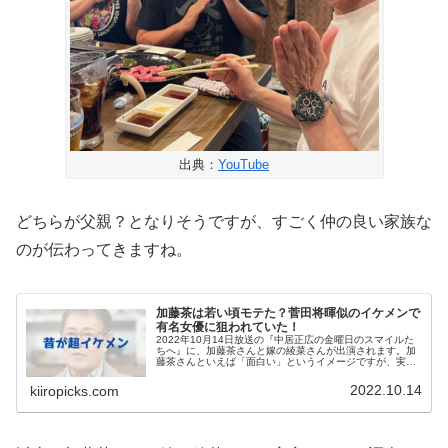
出典：
YouTube
どちらが父親？となりそうですが、すごく仲の良い家族な
のが伝わってきますね。
加藤茶は若い頃モテた？菅田将暉似のイケメンで
有名女優に狙われていた！
2022年10月14日放送の『中居正広の金曜日のスマイルた
ちへ』に、加藤茶さんと嫁の綾菜さんが出演されます。加
藤茶さんといえば「面白い」というイメージですが、実は
若い頃は菅田将暉さん似の超イケメンだたということはご
存知でしょうか。若い頃相当...
2022.10.14
kiiropicks.com