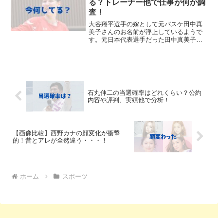
る？トレーナー他で仕事が何か調
査！
大谷翔平選手の嫁として元バスケ田中真
美子さんのお名前が浮上しているようで
す。元日本代表選手だった田中真美子さ
んは、今現在どこで何をしているのでし
ょうか。今回は、元バスケ田中真美子さ
んの現在の生活や職業などを調査してみ
ました。元バスケ田中真美...
石丸伸二の当選確率はどれくらい？公約
内容や評判、実績他で分析！
【画像比較】西野カナの顔変化が衝撃
的！昔とアレが全然違う・・・！
ホーム
スポーツ