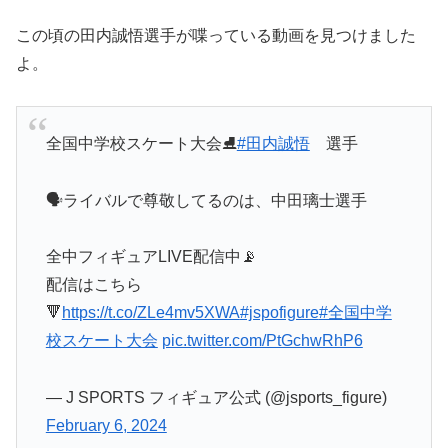
この頃の田内誠悟選手が喋っている動画を見つけました
よ。
全国中学校スケート大会⛸
#田内誠悟
選手
🗣ライバルで尊敬してるのは、中田璃士選手
全中フィギュアLIVE配信中📡
配信はこちら
🔻
https://t.co/ZLe4mv5XWA
#jspofigure
#全国中学
校スケート大会
pic.twitter.com/PtGchwRhP6
— J SPORTS フィギュア公式 (@jsports_figure)
February 6, 2024