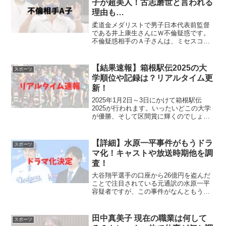
子が超美人！古志磨世と言われる
理由も…
柔道金メダリストで男子日本代表前監督
である井上康生さんにＷ不倫疑惑です。
不倫疑惑相手のＡ子さんは、ミセスコン
テストのファイナリストに選ばれたほど
の美女だそうで、いったいどんな人なの
か気になります。どうやら不倫相手Ａ子
【結果速報】箱根駅伝2025の大
スポーツ
さんは古志磨世さんでは？...
学順位や記録は？リアルタイム更
新！
2025年1月2日～3日にかけて箱根駅伝
2025が行われます。いったいどこの大学
が優勝、そして区間賞に輝くのでしょう
か。当記事では、箱根駅伝2025の区間別
の大学順位やタイムなどの結果をリアル
タイム速報していきます。★ぜひ当記事
【詳細】水原一平事件がもうドラ
スポーツ
をブックマー...
マ化！キャストや放送時期他を調
査！
大谷翔平選手の口座から26億円を盗んだ
ことで注目されている元通訳の水原一平
容疑者ですが、この事件がなんともうテ
レビドラマ化されるようです。いったい
どこの国のどんな企業が、どのようなキ
ャストで制作予定なのか気になります。
田中真美子 現在の職業は何して
スポーツ
今回は、水原一平容疑者...