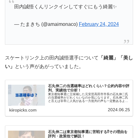
田内誠悟くんリンクインしてすぐにもう綺麗✨
— たまきち (@amaimonaco)
February 24, 2024
スケートリンク上の田内誠悟選手について
「綺麗」「美し
い」
という声があがっていました。
石丸伸二の当選確率はどれくらい？公約内容や評
判、実績他で分析！
東京都知事選に立候補した元安芸高田市市長の石丸伸二氏
の当選確率がどれくらいなのか気になります。石丸伸二氏
と言えば非常に人気がある一方批判の声も一定数あるよう
で、他の候補者と比較してどのくらいの当選の可能性があ
るのか読みづらいですよね。今回は...
2024.06.25
kiiropicks.com
石丸伸二は東京都知事選に苦戦する⁉その理由を
評判・政策他で解説！