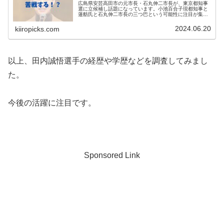
広島県安芸高田市の元市長・石丸伸二市長が、東京都知事
選に立候補し話題になっています。小池百合子現都知事と
蓮舫氏と石丸伸二市長の三つ巴という可能性に注目が集ま
っていますが、石丸伸二市長は苦戦するのでは・・・とい
う声もあがっているようです。安芸...
2024.06.20
kiiropicks.com
以上、田内誠悟選手の経歴や学歴などを調査してみまし
た。
今後の活躍に注目です。
Sponsored Link