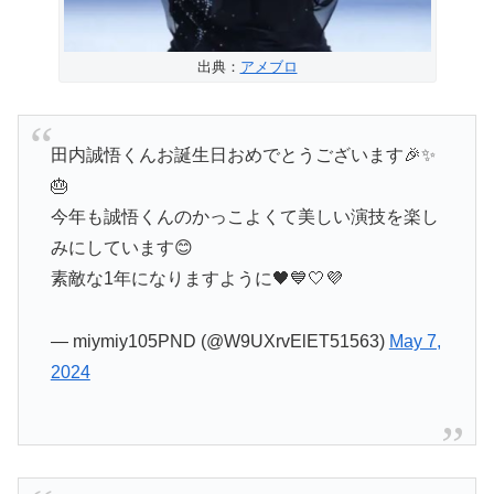
出典：
アメブロ
田内誠悟くんお誕生日おめでとうございます🎉✨
🎂
今年も誠悟くんのかっこよくて美しい演技を楽し
みにしています😊
素敵な1年になりますように🖤💙🤍💜
— miymiy105PND (@W9UXrvElET51563)
May 7,
2024