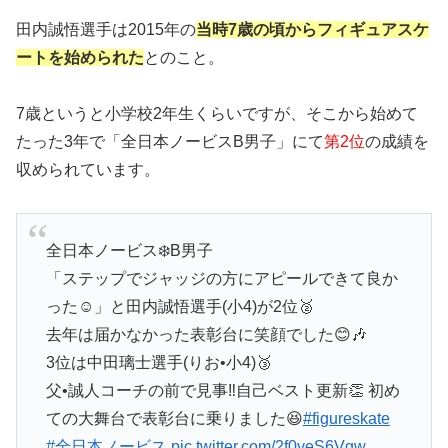
田内誠悟選手は2015年の
当時7歳の頃からフィギュアスケ
ートを始められた
とのこと。
7歳というと小学校2年生くらいですが、そこから始めて
たった3年で「
全日本ノービス
B男子
」にて
第2位
の成績を
収められています。
全日本ノービス❄️B男子
「ステップでジャッジの方にアピールできて良か
った☺️」と田内誠悟選手(小4)が2位🥈
去年は届かなかった表彰台に笑顔でした😊🎶
3位は中田璃士選手(りお•小4)🥉
父•誠人コーチの前で見事‼️自己ベスト更新👏 初め
ての大舞台で表彰台に乗りました😆
#figureskate
#全日本ノービス
pic.twitter.com/2f0yeS6Vgw