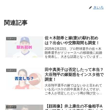
きいろ
関連記事
佐々木朗希と嫁(妻)の馴れ初め
スポーツ
は？出会いや交際期間も調査！
2025年2月22日、プロ野球選手の佐々木
朗希選手がドジャースへの移籍後に結婚
を発表し、大きな話題となっています。
お相手は一般女性とのことですが、二人
の出会いや馴れ初めが気になるところで
す。そこで今回は、ドジャース所属の
田中真美子は否定したって本当？
スポーツ
佐々木朗希選手と結婚...
大谷翔平の嫁疑惑をインスタ他で
調査！
大谷翔平選手の嫁ではないかと言われて
いる元バスケの田中真美子さんですが、
ご本人が否定したという噂が飛び交って
いるようです。田中真美子さんは大谷翔
平選手との結婚を否定されたのでしょう
か。今回は、田中真美子さんが否定コメ
【顔画像】井上康生の不倫相手A
スポーツ
ントを出されたという噂を...