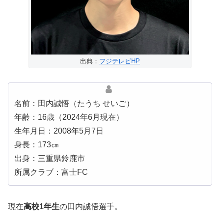
出典：
フジテレビHP
名前：田内誠悟（たうち せいご）
年齢：16歳（2024年6月現在）
生年月日：2008年5月7日
身長：173㎝
出身：三重県鈴鹿市
所属クラブ：富士FC
現在
高校1年生
の田内誠悟選手。