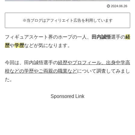
2024.06.26
※当ブログはアフィリエイト広告を利用しています
フィギュアスケート界のホープの一人、
田内誠悟
選手の
経
歴
や
学歴
などが気になります。
今回は、田内誠悟選手の
経歴やプロフィール、出身中学高
校などの学歴やご両親の職業など
について調査してみまし
た。
Sponsored Link