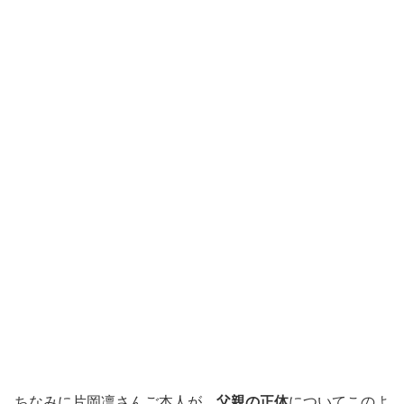
ちなみに片岡凛さんご本人が、
父親の正体
についてこのよ