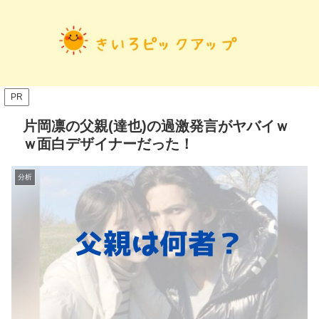
PR
片岡凛の父親(達也)の過激発言がヤバイｗ
ｗ面白デザイナーだった！
分析