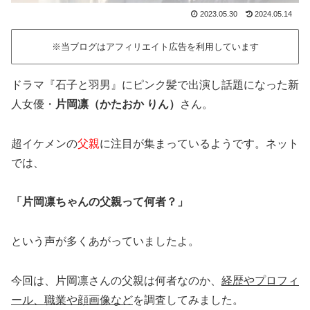
2023.05.30
2024.05.14
※当ブログはアフィリエイト広告を利用しています
ドラマ『石子と羽男』にピンク髪で出演し話題になった新
人女優・
片岡凛（かたおか りん）
さん。
超イケメンの
父親
に注目が集まっているようです。ネット
では、
「片岡凛ちゃんの父親って何者？」
という声が多くあがっていましたよ。
今回は、片岡凛さんの父親は何者なのか、
経歴やプロフィ
ール、職業や顔画像など
を調査してみました。