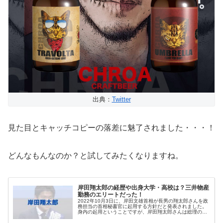
出典：
Twitter
見た目とキャッチコピーの落差に魅了されました・・・！
どんなもんなのか？と試してみたくなりますね。
岸田翔太郎の経歴や出身大学・高校は？三井物産
勤務のエリートだった！
2022年10月3日に、岸田文雄首相が長男の翔太郎さんを政
務担当の首相秘書官に起用する方針だと発表されました。
身内の起用ということですが、岸田翔太郎さんは総理の息
子という理由だけでなく、高い能力を持ち合わせていると
いう評判もあるようなんです...