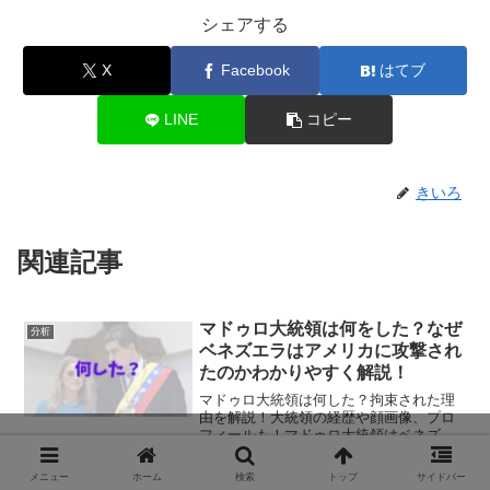
シェアする
X
Facebook
はてブ
LINE
コピー
きいろ
関連記事
マドゥロ大統領は何をした？なぜ
分析
ベネズエラはアメリカに攻撃され
たのかわかりやすく解説！
マドゥロ大統領は何した？拘束された理
由を解説！大統領の経歴や顔画像、プロ
フィールも！マドゥロ大統領はベネズエ
ラの現職大統領で、2013年から長く政権
を握っています。ニコラス・マドゥロ大
メニュー
ホーム
検索
トップ
サイドバー
統領が問題視されるようになった理由