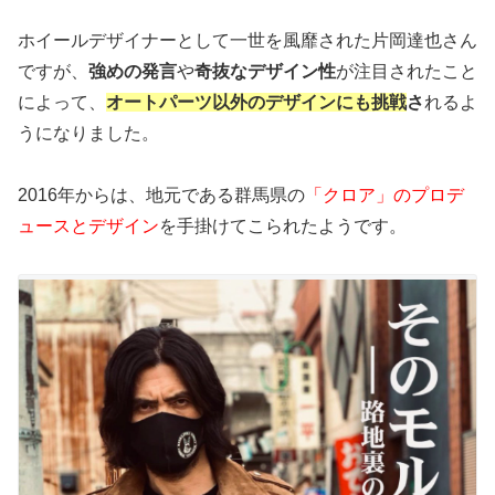
ホイールデザイナーとして一世を風靡された片岡達也さん
ですが、
強めの発言
や
奇抜なデザイン性
が注目されたこと
によって、
オートパーツ以外のデザインにも挑戦
さ
れるよ
うになりました。
2016年からは、地元である群馬県の
「クロア」のプロデ
ュースとデザイン
を手掛けてこられたようです。