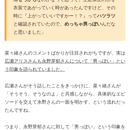
衣装であがっていく時があったんですけど、その
時に『上がっていいですかー！？』って
ハツラツ
と確認されていたので、
めっちゃ男っぽい
んだな
と思いました」
菜々緒さんのコメントばかりが注目されがちですが、実は
広瀬アリスさんも永野芽郁さんについて「男っぽい」とい
う印象を語られていました。
広瀬さんがそう話したことをきっかけに、菜々緒さんが
「そうそう、そうなのよ」と共感しながら、具体的なエピ
ソードを交えて永野さんの一面を明かす、という流れだっ
たんですね。
つまり、永野芽郁さんに対して「男っぽい」という印象を