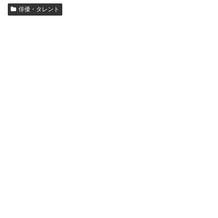
俳優・タレント