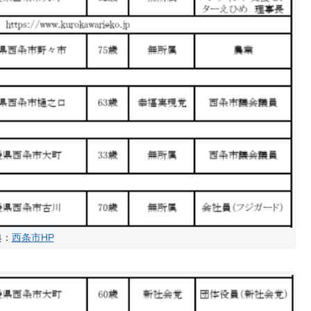
典：
西条市HP