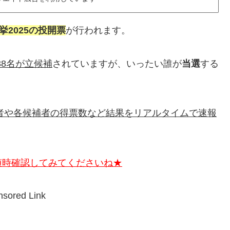
2025の投開票
が行われます。
38名が立候補
されていますが、いったい誰が
当選
する
者や各候補者の得票数など結果をリアルタイムで速報
随時確認してみてくださいね★
sored Link