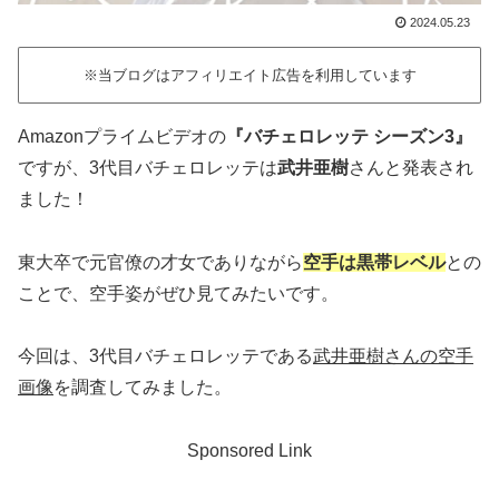
2024.05.23
※当ブログはアフィリエイト広告を利用しています
Amazonプライムビデオの
『バチェロレッテ シーズン3』
ですが、3代目バチェロレッテは
武井亜樹
さんと発表され
ました！
東大卒で元官僚の才女でありながら
空手は黒帯レベル
との
ことで、空手姿がぜひ見てみたいです。
今回は、3代目バチェロレッテである
武井亜樹さんの空手
画像
を調査してみました。
Sponsored Link