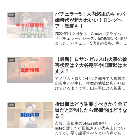
市長となるのでしょうか。当記事では、
伊丹市長選挙2025の当確や各候補者の得
票数などの結果をリアルタイムで速報し
バチェラー5｜大内悠里のキャバ
分析
ていきます。...
嬢時代が超かわいい！ロングヘ
ア・黒髪も！
2023年8月3日から、Amazonプライム
『バチェラー』シーズン5の配信が始まり
ました。バチェラー5代目の長谷川恵一さ
んの奪い合いが白熱する中、元キャバ嬢
で経営者の大内悠里さんが大変好評のよ
うです。どんな人なのかキャバ嬢時代な
【最新】ロサンゼルス山火事の被
分析
ど過去の顔画...
害状況は？大谷翔平や旧豪邸は大
丈夫？
アメリカ・ロサンゼルス郊外で大規模の
山火事が発生し、複数の地域に広がり続
けているようです。山火事による被害は
高級住宅街に及ぶとのことで、ロサンゼ
ルス在住の大谷翔平夫妻やその他日本の
有名人の方々の安否が気になります。当
折田楓はどう謝罪すべきか？全て
分析
記事では、ロサンゼルスの...
嘘だと説明したら逮捕他はどうな
る？
斎藤元彦知事のSNS戦略を担当したと
note公開した折田楓さんが大炎上してい
ますが、早く謝罪すべきという声があが