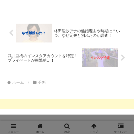
っているようです。ただ折田楓さんのコ
メントによっては、ご本人や斎藤元彦知
事が逮捕されるという可能性も出てきて
います。今回は、折田...
林田理沙アナの離婚理由や時期は？い
つ、なぜ元夫と別れたのか調査！
武井亜樹のインスタアカウントを特定！
プライベートが衝撃的…！
ホーム
分析
Copyright © 2021-2026 きいろピックアップ All Rights Reserved.
メニュー
ホーム
検索
トップ
サイドバー