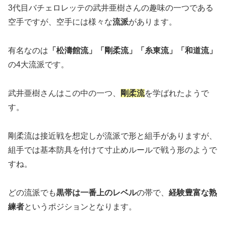
3代目バチェロレッテの武井亜樹さんの趣味の一つである
空手ですが、空手には様々な
流派
があります。
有名なのは
「松濤館流」「剛柔流」「糸東流」「和道流」
の4大流派です。
武井亜樹さんはこの中の一つ、
剛柔流
を学ばれたようで
す。
剛柔流は接近戦を想定しが流派で形と組手がありますが、
組手では基本防具を付けて寸止めルールで戦う形のようで
すね。
どの流派でも
黒帯は一番上のレベル
の帯で、
経験豊富な熟
練者
というポジションとなります。