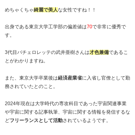
めちゃくちゃ
綺麗で美人
な女性ですね！！
出身である東京大学工学部の偏差値は
70
で非常に優秀で
す。
3代目バチェロレッテの武井亜樹さんは
才色兼備
であるこ
とがわかりますね。
また、東京大学卒業後は
経済産業省
に入省し官僚として勤
務されていたとのこと。
2024年現在は大学時代の専攻科目であった宇宙関連事業
や宇宙に関する記事執筆、宇宙に関する情報を発信するな
ど
フリーランスとして活動
されているようです。