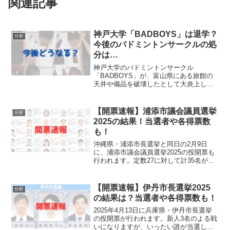
関連記事
神戸大学「BADBOYS」は退学？
分析
今後のバドミントンサークルの処
分は…
神戸大学のバドミントンサークル
「BADBOYS」が、富山県にある旅館の
天井や備品を破壊したとして大炎上して
います。大学や旅館による今後のバドミ
ントンサークル部員たちの処分が気にな
りますね・・・。今回は、神戸大学バド
【開票速報】浦添市議会議員選挙
分析
ミントンサークル「BADB...
2025の結果！当選者や各得票数
も！
沖縄県・浦添市長選挙と同日の2月9日
に、浦添市議会議員選挙2025の投開票も
行われます。定数27に対して計35名が立
候補者されていますが、誰が当選するの
でしょうか。当記事では、浦添市議会議
員選挙2025の当選者や各候補者の得票数
【開票速報】伊丹市長選挙2025
分析
などの結果を...
の結果は？当選者や各得票数も！
2025年4月13日に兵庫県・伊丹市長選挙
の投開票が行われます。新人3名のよる戦
いになりますが、いったい誰が当選し新