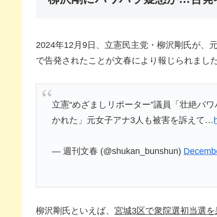
2024年12月9日、立憲民主党・柳沢剛氏が
で告発されたことが文春により報じられまし
立憲“めざましリポーター”議員「壮絶パ
かれた」元女子アナ3人も被害を訴えて…
— 週刊文春 (@shukan_bunshun)
Decembe
柳沢剛氏といえば、
宮城3区で衆院選初当選