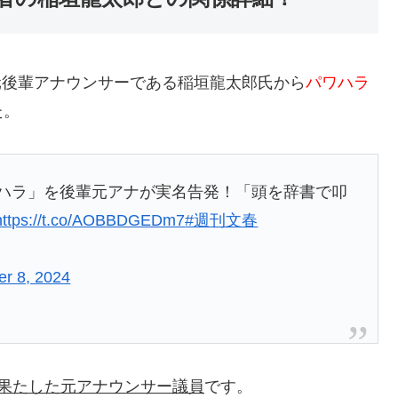
、元後輩アナウンサーである稲垣龍太郎氏から
パワハラ
た。
ワハラ」を後輩元アナが実名告発！「頭を辞書で叩
https://t.co/AOBBDGEDm7
#週刊文春
r 8, 2024
を果たした元アナウンサー議員
です。