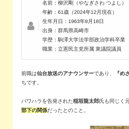
名前：柳沢剛（やなぎさわ つよし）
年齢：61歳（2024年12月現在）
生年月日：1963年8月18日
出身：群馬県高崎市
学歴：駒澤大学法学部政治学科卒業
職業：立憲民主党所属 衆議院議員
前職は
仙台放送のアナウンサー
であり、
『め
ちです。
パワハラを告発された
稲垣龍太郎
氏も同じく
部下の関係
だったとのこと。