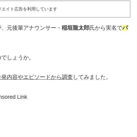
リエイト広告を利用しています
が、元後輩アナウンサー・
稲垣龍太郎
氏から実名で
パ
のでしょうか。
告発内容やエピソードから調査
してみました。
sored Link