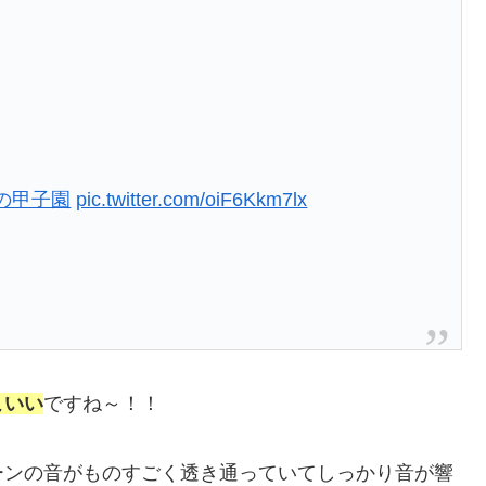
の甲子園
pic.twitter.com/oiF6Kkm7lx
こいい
ですね～！！
ーンの音がものすごく透き通っていてしっかり音が響