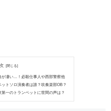
次
奏が凄い…！必殺仕事人や西部警察他
ペットソロ演奏者は誰？吹奏楽部OB？
東第一のトランペットに世間の声は？