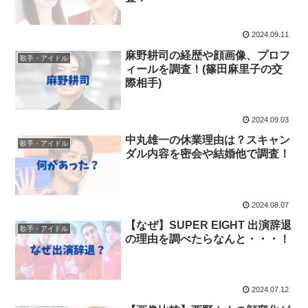
2024.09.11
麻野耕司の経歴や顔画像、プロフ
歌手・アイドル
ィールを調査！(篠田麻里子の交
際相手)
2024.09.03
中丸雄一の休業理由は？スキャン
歌手・アイドル
ダル内容を密会や結婚他で調査！
2024.08.07
【なぜ】SUPER EIGHT 出演辞退
歌手・アイドル
の理由を調べたらなんと・・・！
2024.07.12