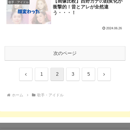
【画像比較】西野カナの顔変化が
歌手・アイドル
衝撃的！昔とアレが全然違
う・・・！
2024.06.26
次のページ
前
次
1
2
3
5
へ
へ
ホーム
歌手・アイドル