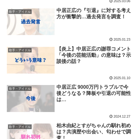
2025.03.06
中居正広の『引退』に対する考え
歌手・アイドル
方が衝撃的…過去発言を調査！
2025.01.23
【炎上】中居正広の謝罪コメント
歌手・アイドル
「今後の芸能活動」の意味は？示
談後の話？
2025.01.10
中居正広 9000万円トラブルで今
歌手・アイドル
後どうなる？降板や引退の可能性
は…
2024.12.27
柏木由紀とすがちゃんの馴れ初め
歌手・アイドル
は？共演歴や出会い、匂わせで調
査！