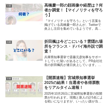
は、内野愛里氏の経歴や大学などの学
歴、現在何をしている人なのか職業を調
高橋慶一郎の顔画像や経歴は？何
分析
査してみました。【東京都知事...
者か調査！【マイノリティを守ろ
う】
『マイノリティを守ろう』という言葉を
掲げている高橋慶一郎さんが、Twitterで
炎上し注目を集めているようです。高橋
慶一郎さんはいったいどんな人で何者な
のでしょうか。今回は、高橋慶一郎さん
の経歴や職業、顔画像などを調査してみ
折田楓は今どこにいる？雲隠れ場
分析
ました。高橋慶一...
所をフランス・ドバイ海外説で調
査！
兵庫県知事選挙で斎藤元彦知事をサポー
トしていた疑いがあるとして、PR会社社
長の折田楓氏が連日炎上しています。謝
罪をすることなく現在も雲隠れしている
折田楓氏ですが、いったい今どこにいる
のでしょうか。今回は、株式会社
【開票速報】宮城県知事選挙
分析
「merchu」社長・折田楓...
2025の結果！当選者や各得票数
をリアルタイム速報！
2025年10月26日に宮城県知事選挙の投開
票が行われます。現職と新人の計5名によ
る戦いになりますが、いったい誰が当選
し新県知事となるのでしょうか。当記事