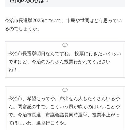
今治市長選挙2025について、市民や世間はどう思ってい
るのでしょうか。
今治
市長
選挙
明日なんですね。 投票に行きたいくらい
ですけど、
今治
のみなさん投票行かれてください
ね！！
今治
市、希望もってや。声出せん人もたくさんいるや
ん。閉塞感の中で、こういう風が吹くのはいいことや
で。
今治
市長
選、市議会議員同時
選挙
、投票率上がっ
てほしいわ。
選挙
行こうや。