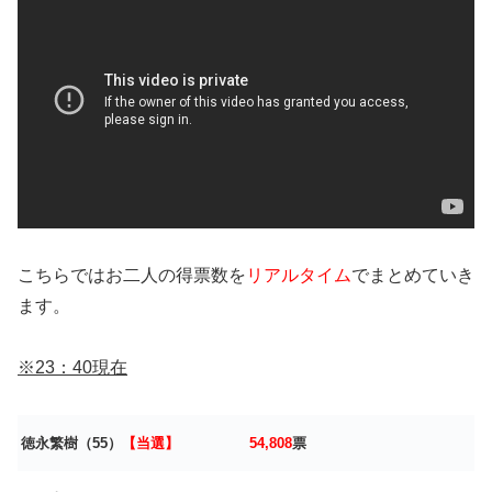
こちらではお二人の得票数を
リアルタイム
でまとめていき
ます。
※23：40
現在
徳永繁樹（55）
【当選】
54,808
票