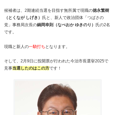
候補者は、2期連続当選を目指す無所属で現職の
徳永繁樹
（とくなが しげき）
氏と、新人で政治団体「つばさの
党」事務局次長の
鍋岡幸則（なべおか ゆきのり）
氏の2名
です。
現職と新人の
一騎打ち
となります。
そして、2月9日に投開票が行われた今治市長選挙2025で
見事
当選したのはこの方
です！