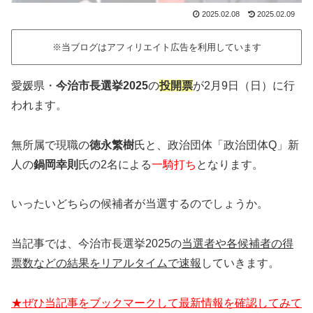
2025.02.08
2025.02.09
※当ブログはアフィリエイト広告を利用しています
愛媛県・
今治市長選挙2025
の
投開票
が2月9日（日）に行
われます。
無所属で現職の
徳永繁樹
氏と、政治団体「政治団体Q」新
人の
鍋岡幸則
氏の2名による
一騎打ち
となります。
いったいどちらの候補者が当選するのでしょうか。
当記事では、今治市長選挙2025の
当選者や各候補者の得
票数などの結果をリアルタイムで速報
していきます。
★ぜひ当記事をブックマークして最新情報を確認してみて