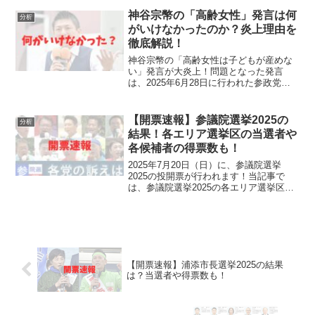
では、宮城県知事選挙2025の当確や各候
補者の得票数などの結果をリアルタイム
神谷宗幣の「高齢女性」発言は何
分析
で速報して...
がいけなかったのか？炎上理由を
徹底解説！
神谷宗幣の「高齢女性は子どもが産めな
い」発言が大炎上！問題となった発言
は、2025年6月28日に行われた参政党・
神谷宗幣代表の参院選の街頭演説でのス
ピーチ冒頭に含まれていました。「子ど
もを産めるのも若い女性しかいない。高
【開票速報】参議院選挙2025の
分析
齢の女性は子どもは産...
結果！各エリア選挙区の当選者や
各候補者の得票数も！
2025年7月20日（日）に、参議院選挙
2025の投開票が行われます！当記事で
は、参議院選挙2025の各エリア選挙区の
当選者や各候補者の得票数など、結果を
リアルタイムで速報していきます。ま
た、政党別の獲得議席数もリアルタイム
更新していきます...
【開票速報】浦添市長選挙2025の結果
は？当選者や得票数も！