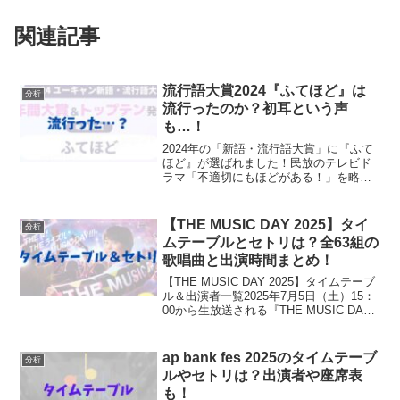
関連記事
流行語大賞2024『ふてほど』は
分析
流行ったのか？初耳という声
も…！
2024年の「新語・流行語大賞」に『ふて
ほど』が選ばれました！民放のテレビド
ラマ「不適切にもほどがある！」を略し
て『ふてほど』ですが、この流行語大賞
について世間では様々な声があがってい
るようです。今回は、流行語大賞
【THE MUSIC DAY 2025】タイ
分析
2024『ふてほど』につい...
ムテーブルとセトリは？全63組の
歌唱曲と出演時間まとめ！
【THE MUSIC DAY 2025】タイムテーブ
ル＆出演者一覧2025年7月5日（土）15：
00から生放送される『THE MUSIC DAY
2025』のタイムテーブルと出演者アーテ
ィストが番組公式サイトおよび各メディ
アにて発表されまし...
ap bank fes 2025のタイムテーブ
分析
ルやセトリは？出演者や座席表
も！