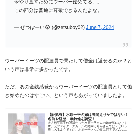
今やり直すためにウーバー始めてる。。
この部分は普通に尊敬できるんだよな。
— ぜつぼーい😭 (@zetsuboy02)
June 7, 2024
ウーバーイーツの配達員で果たして借金は返せるのか？と
いう声は非常に多かったです。
ただ、あの金銭感覚からウーバーイーツの配達員として働
き始めたのはすごい、という声もあがっていましたよ。
【証拠有】水原一平の嫁は野間えりかではない！
名前や経歴、年齢他を調査！
大谷翔平選手の通訳だった水原一平さんの嫁が気になりま
す。元ファイターズガールの野間えりかさんでは？という
噂もあるようですが、水原一平さんの妻は何者でどんな人
なのでしょうか。今回は、元通訳・水原一平さんの嫁の名
前や年齢、身長や経歴などを調査し...