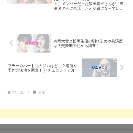
イ）メンバーだった飯田恭平さんが、当
事者の会に合流したと話題になっていま
す。現在のメンバーの他にも元キスマイ
メンバーがいたとは知らなかった、とい
う人は多いようで、飯田恭平さんがジャ
ニーズ事務...
有岡大貴と松岡茉優の馴れ初めや共演歴
は？交際期間他から調査！
フラーロバート礼のジムはどこ？場所や
予約方法他を調査！(バチェロレッテ3)
ホーム
分析