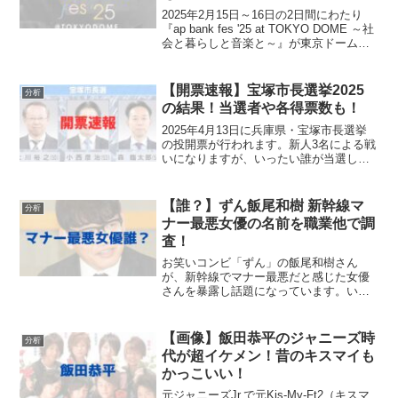
2025年2月15日～16日の2日間にわたり
『ap bank fes '25 at TOKYO DOME ～社
会と暮らしと音楽と～』が東京ドームで
開催されます！B’zの出演が決定し大きな
話題となっていますね。また、倍率が非
常に高い音楽フェス...
【開票速報】宝塚市長選挙2025
分析
の結果！当選者や各得票数も！
2025年4月13日に兵庫県・宝塚市長選挙
の投開票が行われます。新人3名による戦
いになりますが、いったい誰が当選し新
市長となるのでしょうか！当記事では、
宝塚市長選挙2025の当確や各候補者の得
票数などの結果をリアルタイムで速報し
【誰？】ずん飯尾和樹 新幹線マ
分析
ていきます。...
ナー最悪女優の名前を職業他で調
査！
お笑いコンビ「ずん」の飯尾和樹さん
が、新幹線でマナー最悪だと感じた女優
さんを暴露し話題になっています。いっ
たいその女優とは誰なのでしょうか。今
回は、ずんの飯尾さんがマナーが悪いと
感じた女優の名前を調査してみました。
【画像】飯田恭平のジャニーズ時
分析
ずん飯尾和樹が新幹線でマナ...
代が超イケメン！昔のキスマイも
かっこいい！
元ジャニーズJr.で元Kis-My-Ft2（キスマ