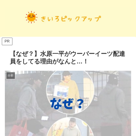
PR
【なぜ？】水原一平がウーバーイーツ配達
員をしてる理由がなんと…！
分析