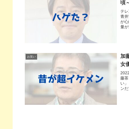
頃
テレ
青井
が心
量が
加
お笑い
女
20
藤茶
い」
ンだ