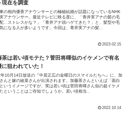
～現在を調査
東の相内優香アナウンサーとの極秘結婚が話題になっているNHK
実アナウンサー。最近テレビに映る度に、「青井実アナの髪の毛
配…ストレスかな？」「青井アナ頭ハゲてきた？」と、髪型や毛
気になる人が多いようです。今回は、青井実アナの髪...
2023.02.15
藤茶は若い頃モテた？菅田将暉似のイケメンで有名
優に狙われていた！
22年10月14日放送の『中居正広の金曜日のスマイルたちへ』に、加
さんと嫁の綾菜さんが出演されます。加藤茶さんといえば「面白
というイメージですが、実は若い頃は菅田将暉さん似の超イケメ
たということはご存知でしょうか。若い頃相当...
2022.10.14