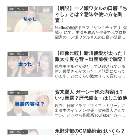
【解説】一ノ瀬ワタルの口癖『ち
俳優・タレント
ゃし』とは？意味や使い方を調
査！
Netflixの配信ドラマ『サンクチュアリ -聖
域-』にて、主演を務めた俳優で元プロ格
闘家の一ノ瀬ワタルさんの口癖が話題に
なっています。一ノ瀬ワタルさんは、よ
く番組などで「ちゃし！」と言われてい
ますが、どういう意味なのか気になりま
【画像比較】新川優愛が太った！
俳優・タレント
す・・・！...
激太り度を昔～出産前後で調査！
現在モデルや女優として活躍されている
新川優愛さんが太った！と話題になって
います。どのくらい激太りして変わった
のか、昔の痩せていた頃との差が気にな
ります。今回は、新川優愛さんの変化を
太っている現在～出産前の昔の痩せ期と
賀来賢人 ガーシー砲の内容は？
俳優・タレント
画像比較してみました。【...
いつ暴露？歴代彼女・はしご酒他
現在、日曜ドラマ『マイファミリー』に
出演中のイケメン俳優・賀来賢人さんで
すが、どうやら暴露系YouTuber "ガーシ
ー" こと東谷義和さんに狙われているそう
です。賀来賢人さんの事務所はトライス
トーンではなくアミューズですが、なぜ
永野芽郁のCM違約金はいくら？
俳優・タレント
標的にされ...