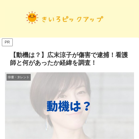
PR
【動機は？】広末涼子が傷害で逮捕！看護
師と何があったか経緯を調査！
俳優・タレント