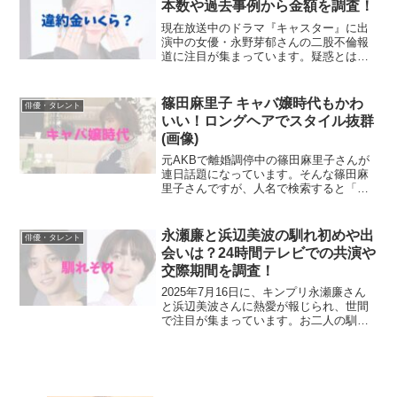
本数や過去事例から金額を調査！
現在放送中のドラマ『キャスター』に出
演中の女優・永野芽郁さんの二股不倫報
道に注目が集まっています。疑惑とはい
えイメージダウンは免れないと思われる
ため、CM違約金はいくらくらいになるの
か？という声があがっているようです。
篠田麻里子 キャバ嬢時代もかわ
俳優・タレント
当記事では、不倫二股報...
いい！ロングヘアでスタイル抜群
(画像)
元AKBで離婚調停中の篠田麻里子さんが
連日話題になっています。そんな篠田麻
里子さんですが、人名で検索すると「キ
ャバ嬢時代」というワードが出てきま
す。もしかして篠田麻里子さんは過去に
キャバ嬢として働いていた時期があるの
永瀬廉と浜辺美波の馴れ初めや出
俳優・タレント
でしょうか。今回は、篠田...
会いは？24時間テレビでの共演や
交際期間を調査！
2025年7月16日に、キンプリ永瀬廉さん
と浜辺美波さんに熱愛が報じられ、世間
で注目が集まっています。お二人の馴れ
初めや出会い、交際期間などが気になり
ます。今回は、永瀬廉さんと浜辺美波さ
んの24時間テレビ制作発表会見での様子
などから、馴れ初...