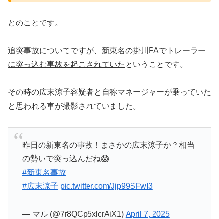
とのことです。
追突事故についてですが、
新東名の掛川PAでトレーラー
に突っ込む事故を起こされていた
ということです。
その時の広末涼子容疑者と自称マネージャーが乗っていた
と思われる車が撮影されていました。
昨日の新東名の事故！まさかの広末涼子か？相当
の勢いで突っ込んだね😱
#新東名事故
#広末涼子
pic.twitter.com/Jjp99SFwI3
— マル (@7r8QCp5xlcrAiX1)
April 7, 2025