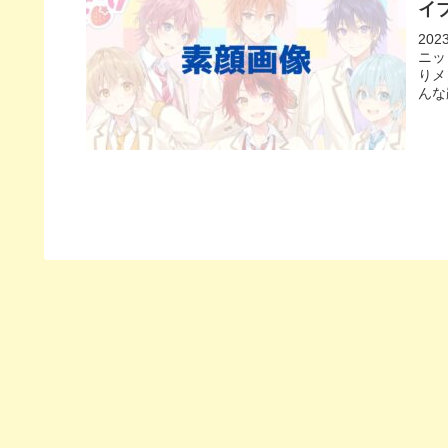
イ
20
ニッ
りメ
んな